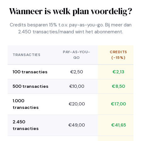
Wanneer is welk plan voordelig?
Credits besparen 15% t.o.v. pay-as-you-go. Bij meer dan
2.450 transacties/maand wint het abonnement.
PAY-AS-YOU-
CREDITS
TRANSACTIES
GO
(−15%)
100
transacties
€2,50
€2,13
500
transacties
€10,00
€8,50
1.000
€20,00
€17,00
transacties
2.450
€49,00
€41,65
transacties