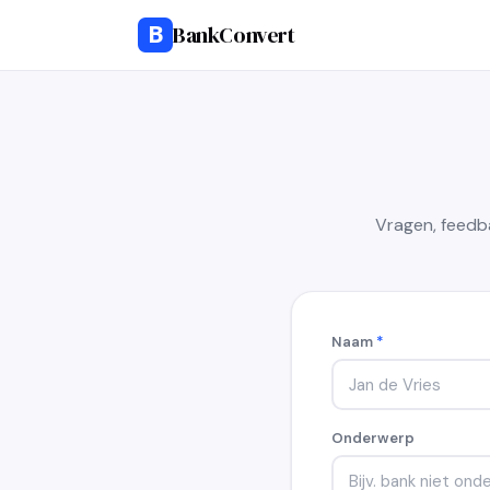
B
BankConvert
Vragen, feedb
Naam
*
Onderwerp