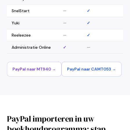
SnelStart
—
✓
Yuki
—
✓
Reeleezee
—
✓
Administratie Online
✓
—
PayPal naar MT940 →
PayPal naar CAMT053 →
PayPal importeren in uw
boekhoudprogramma: stap