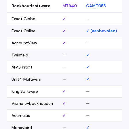
Boekhoudsoftware
MT940
CAMT053
Exact Globe
✓
—
Exact Online
✓
✓ (aanbevolen)
AccountView
✓
—
Twinfield
—
✓
AFAS Profit
—
✓
Unit4 Multivers
—
✓
King Software
✓
—
Visma e-boekhouden
✓
—
Acumulus
✓
—
Moneybird
—
✓